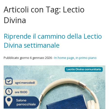
Apost
Pietà
Articoli con Tag:
Lectio
CATECHESI
della
2017
Divina
«
LITURGIA
Pregh
SETT
IND
CARITA’
Riprende il cammino della Lectio
BIBLI
IV
«
Divina settimanale
CHIESA IN USCITA
Setti
IND
«
Pubblicato giorno 6 gennaio 2026 -
In home page
,
in primo piano
biblic
Pasto
IND
della
port
salut
di
Brindi
porta