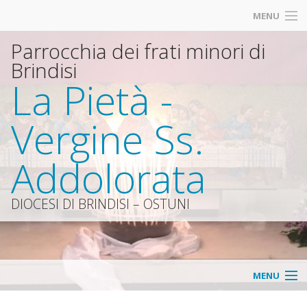
MENU
Parrocchia dei frati minori di
PARROCCHIA
Brindisi
«
FRATERNITA’
La Pietà -
IND
«
SANTUARIO
Vergine Ss.
Istitu
IND
«
ORARI
Addolorata
Organ
Ordi
IND
GALLERIA
parro
Franc
Culto
DIOCESI DI BRINDISI – OSTUNI
ARCHIVIO
Parro
Secol
all’A
«
CONTATTI
ecolo
Azion
IND
MENU
Sovve
Catto
La
Progetto pastorale 2018